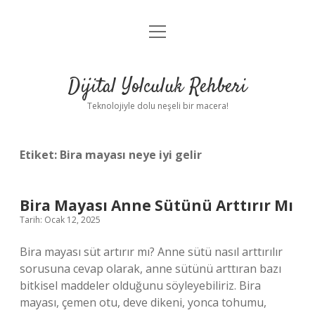
menüyü
Anasayfa
aç
Gizlilik Politikası
Dijital Yolculuk Rehberi
Yasal Uyarı
Teknolojiyle dolu neşeli bir macera!
Hakkımızda
Etiket:
Bira mayası neye iyi gelir
Bira Mayası Anne Sütünü Arttırır Mı
Tarih: Ocak 12, 2025
Bira mayası süt artırır mı? Anne sütü nasıl arttırılır
sorusuna cevap olarak, anne sütünü arttıran bazı
bitkisel maddeler olduğunu söyleyebiliriz. Bira
mayası, çemen otu, deve dikeni, yonca tohumu,