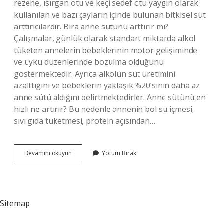
rezene, ısırgan otu ve keçi sedef otu yaygın olarak
kullanılan ve bazı çayların içinde bulunan bitkisel süt
arttırıcılardır. Bira anne sütünü arttırır mı?
Çalışmalar, günlük olarak standart miktarda alkol
tüketen annelerin bebeklerinin motor gelişiminde
ve uyku düzenlerinde bozulma olduğunu
göstermektedir. Ayrıca alkolün süt üretimini
azalttığını ve bebeklerin yaklaşık %20’sinin daha az
anne sütü aldığını belirtmektedirler. Anne sütünü en
hızlı ne artırır? Bu nedenle annenin bol su içmesi,
sıvı gıda tüketmesi, protein açısından…
Bira
Devamını okuyun
Yorum Bırak
Mayası
Anne
Sütünü
Arttırır
Mı
Sitemap