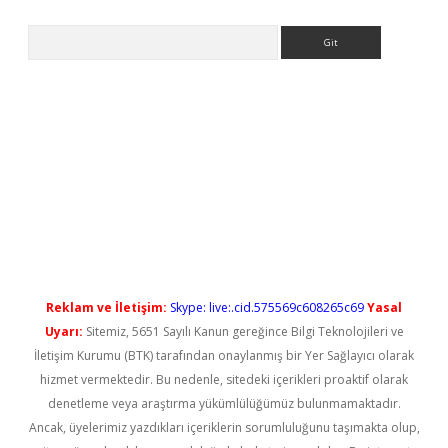
Arama
l giriş
betexper güncel giriş
Reklam ve İletişim:
Skype: live:.cid.575569c608265c69
Yasal
Uyarı:
Sitemiz, 5651 Sayılı Kanun gereğince Bilgi Teknolojileri ve
İletişim Kurumu (BTK) tarafından onaylanmış bir Yer Sağlayıcı olarak
hizmet vermektedir. Bu nedenle, sitedeki içerikleri proaktif olarak
denetleme veya araştırma yükümlülüğümüz bulunmamaktadır.
Ancak, üyelerimiz yazdıkları içeriklerin sorumluluğunu taşımakta olup,