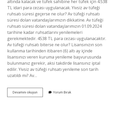
altında kalacak ve tüfek sahibine her tüfek için 4.538
TL idari para cezası uygulanacak. Yivsiz av tüfeği
ruhsatı süresi geçerse ne olur? Av tüfeği ruhsatı
süresi dolan vatandaşlarımızın dikkatine. Av tüfeği
ruhsatı süresi dolan vatandaşlarımızın 01.09.2024
tarihine kadar ruhsatlarını yenilemeleri
gerekmektedir. 4538 TL para cezası uygulanacaktır.
Av tüfeği ruhsatı biterse ne olur? Lisansınızın son
kullanma tarihinden itibaren (6) altı ay içinde
lisansınızı veren kuruma yenileme başvurusunda
bulunmanız gerekir, aksi takdirde lisansınız iptal
edilir. Yivsiz av tüfeği ruhsatı yenileme son tarih
uzatıldı mı? Av…
Av
Devamını okuyun
Yorum Bırak
Tezkeresi
Süresi
Bitince
Ne