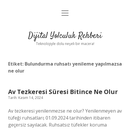
menüyü
Anasayfa
aç
Gizlilik Politikası
Dijital Yolculuk Rehberi
Yasal Uyarı
Teknolojiyle dolu neşeli bir macera!
Hakkımızda
Etiket:
Bulundurma ruhsatı yenileme yapılmazsa
ne olur
Av Tezkeresi Süresi Bitince Ne Olur
Tarih: Kasım 14, 2024
Av tezkeresi yenilenmezse ne olur? Yenilenmeyen av
tüfeği ruhsatları; 01.09.2024 tarihinden itibaren
geçersiz sayılacak. Ruhsatsız tüfekler koruma