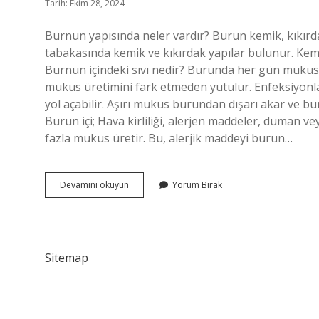
Tarih: Ekim 28, 2024
Burnun yapısında neler vardır? Burun kemik, kıkır
tabakasında kemik ve kıkırdak yapılar bulunur. Kemi
Burnun içindeki sıvı nedir? Burunda her gün mukus ür
mukus üretimini fark etmeden yutulur. Enfeksiyonla
yol açabilir. Aşırı mukus burundan dışarı akar ve b
Burun içi; Hava kirliliği, alerjen maddeler, duman v
fazla mukus üretir. Bu, alerjik maddeyi burun…
Burnun
Devamını okuyun
Yorum Bırak
Içinde
Ne
Sitemap