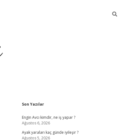
i
Sidebar
Son Yazılar
ilbet yeni giriş
betexper güncel giriş
be
Engin Avcı kimdir, ne iş yapar ?
Ağustos 6, 2026
Ayak yaraları kaç günde iyileşir ?
Ağustos 5, 2026