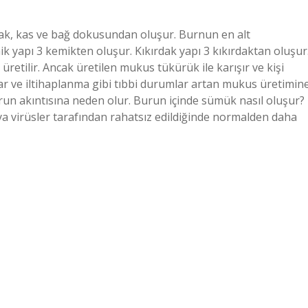
dak, kas ve bağ dokusundan oluşur. Burnun en alt
k yapı 3 kemikten oluşur. Kıkırdak yapı 3 kıkırdaktan oluşur
etilir. Ancak üretilen mukus tükürük ile karışır ve kişi
r ve iltihaplanma gibi tıbbi durumlar artan mukus üretimin
urun akıntısına neden olur. Burun içinde sümük nasıl oluşur?
eya virüsler tarafından rahatsız edildiğinde normalden daha