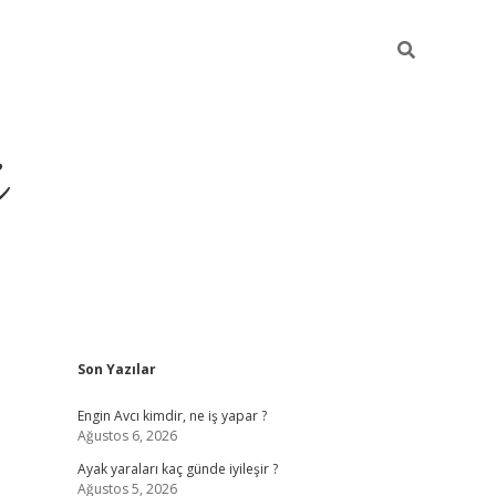
i
Sidebar
Son Yazılar
ilbet yeni giriş
betexper güncel giriş
b
Engin Avcı kimdir, ne iş yapar ?
Ağustos 6, 2026
Ayak yaraları kaç günde iyileşir ?
Ağustos 5, 2026