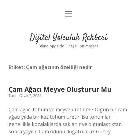
menüyü
Anasayfa
aç
Gizlilik Politikası
Dijital Yolculuk Rehberi
Yasal Uyarı
Teknolojiyle dolu neşeli bir macera!
Hakkımızda
Etiket:
Çam ağacının özelliği nedir
Çam Ağacı Meyve Oluşturur Mu
Tarih: Ocak 7, 2025
Çam ağacı tohum ve meyve üretir mi? Olgun bir cam
ağacı yılda bir kez tohum üretir. Bu tohumlar
genellikle kozalaklarda saklanır ve olgunlaştıktan
sonra yayılır. Cam odunu doğal olarak Güney