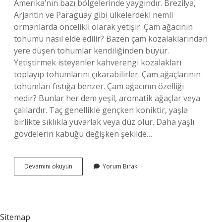
Amerika’nın bazı bölgelerinde yaygındır. Brezilya,
Arjantin ve Paraguay gibi ülkelerdeki nemli
ormanlarda öncelikli olarak yetişir. Çam ağacının
tohumu nasıl elde edilir? Bazen çam kozalaklarından
yere düşen tohumlar kendiliğinden büyür.
Yetiştirmek isteyenler kahverengi kozalakları
toplayıp tohumlarını çıkarabilirler. Çam ağaçlarının
tohumları fıstığa benzer. Çam ağacının özelliği
nedir? Bunlar her dem yeşil, aromatik ağaçlar veya
çalılardır. Taç genellikle gençken koniktir, yaşla
birlikte sıklıkla yuvarlak veya düz olur. Daha yaşlı
gövdelerin kabuğu değişken şekilde…
Çam
Devamını okuyun
Yorum Bırak
Ağacı
Meyve
Oluşturur
Mu
Sitemap