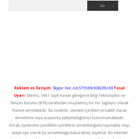
Arama
l giriş
betexper güncel giriş
Reklam ve İletişim:
Skype: live:.cid.575569c608265c69
Yasal
Uyarı:
Sitemiz, 5651 Sayılı Kanun gereğince Bilgi Teknolojileri ve
İletişim Kurumu (BTK) tarafından onaylanmış bir Yer Sağlayıcı olarak
hizmet vermektedir. Bu nedenle, sitedeki içerikleri proaktif olarak
denetleme veya araştırma yükümlülüğümüz bulunmamaktadır.
Ancak, üyelerimiz yazdıkları içeriklerin sorumluluğunu taşımakta olup,
siteye üye olarak bu sorumluluğu kabul etmiş sayılırlar. Bu internet