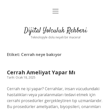
menüyü
Anasayfa
aç
Gizlilik Politikası
Dijital Yolculuk Rehberi
Yasal Uyarı
Teknolojiyle dolu neşeli bir macera!
Hakkımızda
Etiket:
Cerrah neye bakıyor
Cerrah Ameliyat Yapar Mı
Tarih: Ocak 18, 2025
Cerrah ne işi yapar? Cerrahlar, insan vücudundaki
hastalıkları veya yaralanmaları tedavi etmek için
cerrahi prosedürler gerçekleştiren tıp uzmanlarıdır.
Bu prosedürler ameliyatları, biyopsileri, onarımları