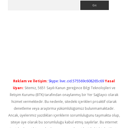
Arama
l giriş
betexper güncel giriş
Reklam ve İletişim:
Skype: live:.cid.575569c608265c69
Yasal
Uyarı:
Sitemiz, 5651 Sayılı Kanun gereğince Bilgi Teknolojileri ve
İletişim Kurumu (BTK) tarafından onaylanmış bir Yer Sağlayıcı olarak
hizmet vermektedir. Bu nedenle, sitedeki içerikleri proaktif olarak
denetleme veya araştırma yükümlülüğümüz bulunmamaktadır.
Ancak, üyelerimiz yazdıkları içeriklerin sorumluluğunu taşımakta olup,
siteye üye olarak bu sorumluluğu kabul etmiş sayılırlar. Bu internet