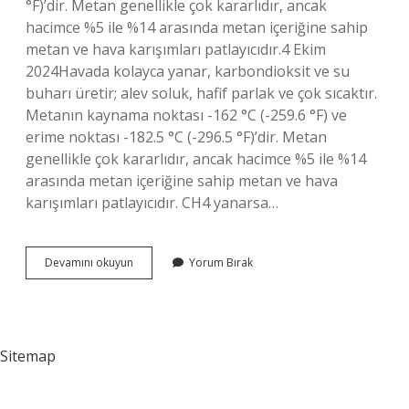
°F)’dir. Metan genellikle çok kararlıdır, ancak
hacimce %5 ile %14 arasında metan içeriğine sahip
metan ve hava karışımları patlayıcıdır.4 Ekim
2024Havada kolayca yanar, karbondioksit ve su
buharı üretir; alev soluk, hafif parlak ve çok sıcaktır.
Metanın kaynama noktası -162 °C (-259.6 °F) ve
erime noktası -182.5 °C (-296.5 °F)’dir. Metan
genellikle çok kararlıdır, ancak hacimce %5 ile %14
arasında metan içeriğine sahip metan ve hava
karışımları patlayıcıdır. CH4 yanarsa…
Ch4
Devamını okuyun
Yorum Bırak
Neden
Yanar
Sitemap