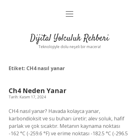
menüyü
Anasayfa
aç
Gizlilik Politikası
Dijital Yolculuk Rehberi
Yasal Uyarı
Teknolojiyle dolu neşeli bir macera!
Hakkımızda
Etiket:
CH4 nasıl yanar
Ch4 Neden Yanar
Tarih: Kasım 17, 2024
CH4 nasıl yanar? Havada kolayca yanar,
karbondioksit ve su buharı üretir; alev soluk, hafif
parlak ve çok sıcaktır. Metanın kaynama noktası
-162 °C (-259.6 °F) ve erime noktası -182.5 °C (-296.5