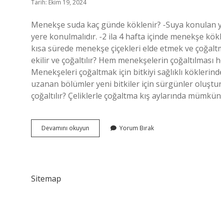
Tarih: Ekim 19, 2024
Menekşe suda kaç günde köklenir? -Suya konulan yap
yere konulmalıdır. -2 ila 4 hafta içinde menekşe kök
kısa sürede menekşe çiçekleri elde etmek ve çoğal
ekilir ve çoğaltılır? Hem menekşelerin çoğaltılması 
Menekşeleri çoğaltmak için bitkiyi sağlıklı köklerin
uzanan bölümler yeni bitkiler için sürgünler oluştur
çoğaltılır? Çeliklerle çoğaltma kış aylarında mümkün
Daldan
Devamını okuyun
Yorum Bırak
Menekşe
Nasıl
Çoğaltılır
Sitemap