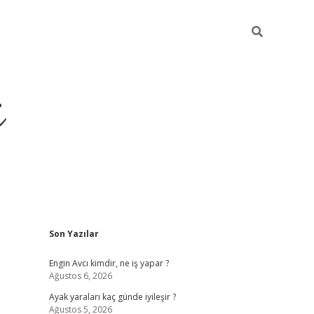
i
Sidebar
Son Yazılar
ilbet yeni giriş
betexper güncel giriş
be
Engin Avcı kimdir, ne iş yapar ?
Ağustos 6, 2026
Ayak yaraları kaç günde iyileşir ?
Ağustos 5, 2026