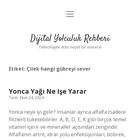
menüyü
Anasayfa
aç
Gizlilik Politikası
Dijital Yolculuk Rehberi
Yasal Uyarı
Teknolojiyle dolu neşeli bir macera!
Hakkımızda
Etiket:
Çilek hangi gübreyi sever
Yonca Yağı Ne Işe Yarar
Tarih: Ekim 24, 2024
Yonca neye iyi gelir? İnsanlar ayrıca alfalfa (sadece
filizleri) tüketebilirler. A, B, D, E, K gibi birçok temel
vitamin içerir ve mineraller açısından zengindir.
Alfalfanın artrit, idrar yolu enfeksiyonları, böbrek,