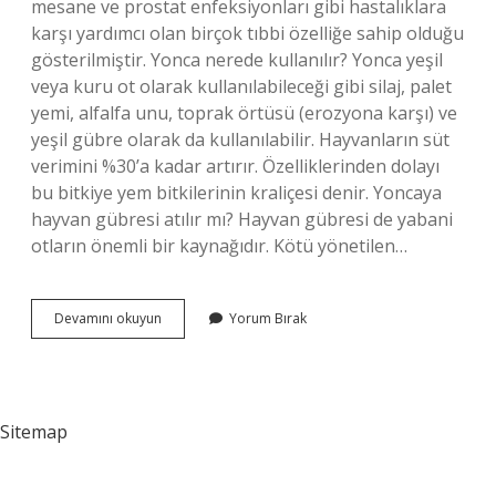
mesane ve prostat enfeksiyonları gibi hastalıklara
karşı yardımcı olan birçok tıbbi özelliğe sahip olduğu
gösterilmiştir. Yonca nerede kullanılır? Yonca yeşil
veya kuru ot olarak kullanılabileceği gibi silaj, palet
yemi, alfalfa unu, toprak örtüsü (erozyona karşı) ve
yeşil gübre olarak da kullanılabilir. Hayvanların süt
verimini %30’a kadar artırır. Özelliklerinden dolayı
bu bitkiye yem bitkilerinin kraliçesi denir. Yoncaya
hayvan gübresi atılır mı? Hayvan gübresi de yabani
otların önemli bir kaynağıdır. Kötü yönetilen…
Yonca
Devamını okuyun
Yorum Bırak
Yağı
Ne
Işe
Yarar
Sitemap