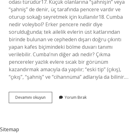
odası türüdür17. Küçük olanlarına “şahnişin” veya
“şahniş” de denir, üç tarafında pencere vardır ve
oturup sokağı seyretmek için kullanılır18. Cumba
nedir voleybol? Erker pencere nedir diye
sorulduğunda; tek ailelik evlerin üst katlarından
birinde bulunan ve cepheden dışarı doğru çıkıntı
yapan kafes biçimindeki bölme duvarı tanımı
verilebilir. Cumba’nın diğer adı nedir? Çıkma
pencereler yazlık evlere sıcak bir görünüm
kazandırmak amacıyla da yapılır; “eski tip” (çıkış),
“çıkış”, “şahniş” ve “cihannüma” adlarıyla da bilinir.…
Cumba
Devamını okuyun
Yorum Bırak
Ne
Ise
Yarar
Sitemap