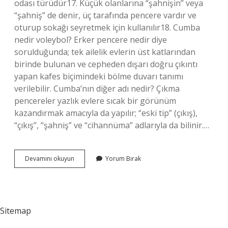
odası türüdür17. Küçük olanlarına “şahnişin” veya
“şahniş” de denir, üç tarafında pencere vardır ve
oturup sokağı seyretmek için kullanılır18. Cumba
nedir voleybol? Erker pencere nedir diye
sorulduğunda; tek ailelik evlerin üst katlarından
birinde bulunan ve cepheden dışarı doğru çıkıntı
yapan kafes biçimindeki bölme duvarı tanımı
verilebilir. Cumba’nın diğer adı nedir? Çıkma
pencereler yazlık evlere sıcak bir görünüm
kazandırmak amacıyla da yapılır; “eski tip” (çıkış),
“çıkış”, “şahniş” ve “cihannüma” adlarıyla da bilinir.…
Cumba
Devamını okuyun
Yorum Bırak
Ne
Ise
Yarar
Sitemap