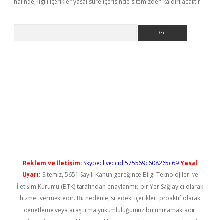
halinde, ilgili içerikler yasal süre içerisinde sitemizden kaldırılacaktır.
Arama
l giriş
betexper güncel giriş
Reklam ve İletişim:
Skype: live:.cid.575569c608265c69
Yasal
Uyarı:
Sitemiz, 5651 Sayılı Kanun gereğince Bilgi Teknolojileri ve
İletişim Kurumu (BTK) tarafından onaylanmış bir Yer Sağlayıcı olarak
hizmet vermektedir. Bu nedenle, sitedeki içerikleri proaktif olarak
denetleme veya araştırma yükümlülüğümüz bulunmamaktadır.