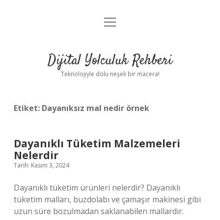
menüyü
Anasayfa
aç
Gizlilik Politikası
Dijital Yolculuk Rehberi
Yasal Uyarı
Teknolojiyle dolu neşeli bir macera!
Hakkımızda
Etiket:
Dayanıksız mal nedir örnek
Dayanıklı Tüketim Malzemeleri
Nelerdir
Tarih: Kasım 3, 2024
Dayanıklı tüketim ürünleri nelerdir? Dayanıklı
tüketim malları, buzdolabı ve çamaşır makinesi gibi
uzun süre bozulmadan saklanabilen mallardır.