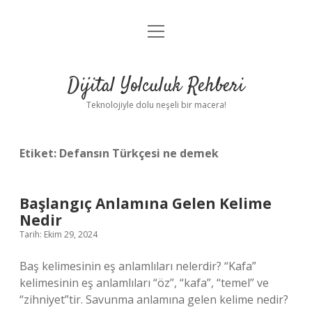
menüyü
Anasayfa
aç
Gizlilik Politikası
Dijital Yolculuk Rehberi
Yasal Uyarı
Teknolojiyle dolu neşeli bir macera!
Hakkımızda
Etiket:
Defansın Türkçesi ne demek
Başlangıç Anlamına Gelen Kelime
Nedir
Tarih: Ekim 29, 2024
Baş kelimesinin eş anlamlıları nelerdir? “Kafa”
kelimesinin eş anlamlıları “öz”, “kafa”, “temel” ve
“zihniyet”tir. Savunma anlamına gelen kelime nedir?