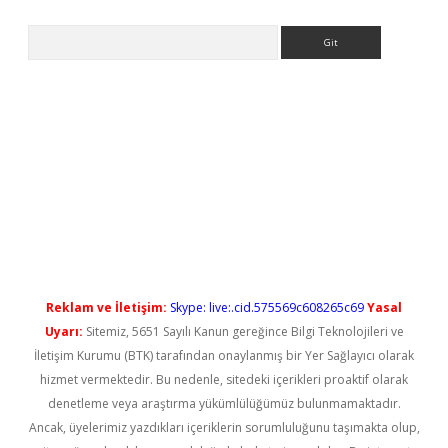
Arama
l giriş
betexper güncel giriş
Reklam ve İletişim:
Skype: live:.cid.575569c608265c69
Yasal
Uyarı:
Sitemiz, 5651 Sayılı Kanun gereğince Bilgi Teknolojileri ve
İletişim Kurumu (BTK) tarafından onaylanmış bir Yer Sağlayıcı olarak
hizmet vermektedir. Bu nedenle, sitedeki içerikleri proaktif olarak
denetleme veya araştırma yükümlülüğümüz bulunmamaktadır.
Ancak, üyelerimiz yazdıkları içeriklerin sorumluluğunu taşımakta olup,