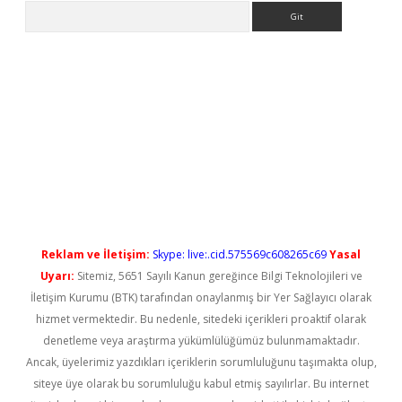
Arama
el giriş
betexper güncel giriş
Reklam ve İletişim:
Skype: live:.cid.575569c608265c69
Yasal
Uyarı:
Sitemiz, 5651 Sayılı Kanun gereğince Bilgi Teknolojileri ve
İletişim Kurumu (BTK) tarafından onaylanmış bir Yer Sağlayıcı olarak
hizmet vermektedir. Bu nedenle, sitedeki içerikleri proaktif olarak
denetleme veya araştırma yükümlülüğümüz bulunmamaktadır.
Ancak, üyelerimiz yazdıkları içeriklerin sorumluluğunu taşımakta olup,
siteye üye olarak bu sorumluluğu kabul etmiş sayılırlar. Bu internet