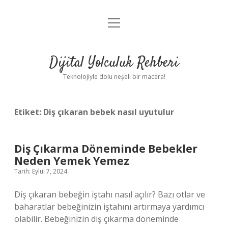
menüyü
Anasayfa
aç
Gizlilik Politikası
Dijital Yolculuk Rehberi
Yasal Uyarı
Teknolojiyle dolu neşeli bir macera!
Hakkımızda
Etiket:
Diş çıkaran bebek nasıl uyutulur
Diş Çıkarma Döneminde Bebekler
Neden Yemek Yemez
Tarih: Eylül 7, 2024
Diş çıkaran bebeğin iştahı nasıl açılır? Bazı otlar ve
baharatlar bebeğinizin iştahını artırmaya yardımcı
olabilir. Bebeğinizin diş çıkarma döneminde