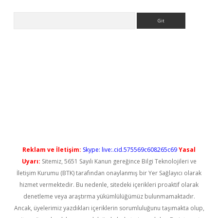
Arama
güncel giriş
betexper güncel giriş
Reklam ve İletişim:
Skype: live:.cid.575569c608265c69
Yasal
Uyarı:
Sitemiz, 5651 Sayılı Kanun gereğince Bilgi Teknolojileri ve
İletişim Kurumu (BTK) tarafından onaylanmış bir Yer Sağlayıcı olarak
hizmet vermektedir. Bu nedenle, sitedeki içerikleri proaktif olarak
denetleme veya araştırma yükümlülüğümüz bulunmamaktadır.
Ancak, üyelerimiz yazdıkları içeriklerin sorumluluğunu taşımakta olup,