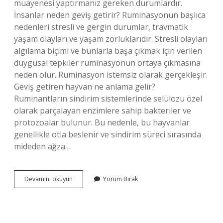
muayenesi yaptırmanız gereken durumlardır.
İnsanlar neden geviş getirir? Ruminasyonun başlıca
nedenleri stresli ve gergin durumlar, travmatik
yaşam olayları ve yaşam zorluklarıdır. Stresli olayları
algılama biçimi ve bunlarla başa çıkmak için verilen
duygusal tepkiler ruminasyonun ortaya çıkmasına
neden olur. Ruminasyon istemsiz olarak gerçekleşir.
Geviş getiren hayvan ne anlama gelir?
Ruminantların sindirim sistemlerinde selülozu özel
olarak parçalayan enzimlere sahip bakteriler ve
protozoalar bulunur. Bu nedenle, bu hayvanlar
genellikle otla beslenir ve sindirim süreci sırasında
mideden ağza…
Geviş
Devamını okuyun
Yorum Bırak
Getirmenin
Önemi
Nedir