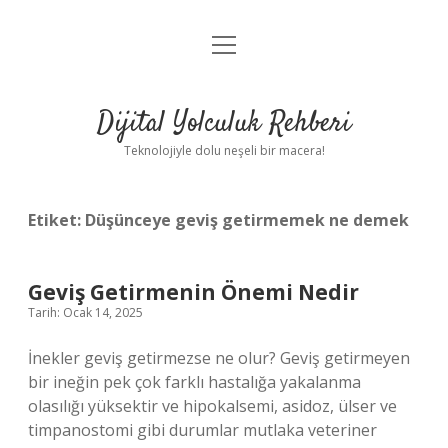
menüyü
Anasayfa
aç
Gizlilik Politikası
Dijital Yolculuk Rehberi
Yasal Uyarı
Teknolojiyle dolu neşeli bir macera!
Hakkımızda
Etiket:
Düşünceye geviş getirmemek ne demek
Geviş Getirmenin Önemi Nedir
Tarih: Ocak 14, 2025
İnekler geviş getirmezse ne olur? Geviş getirmeyen
bir ineğin pek çok farklı hastalığa yakalanma
olasılığı yüksektir ve hipokalsemi, asidoz, ülser ve
timpanostomi gibi durumlar mutlaka veteriner