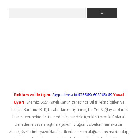
Arama
el giriş
betexper güncel giriş
Reklam ve İletişim:
Skype: live:.cid.575569c608265c69
Yasal
Uyarı:
Sitemiz, 5651 Sayılı Kanun gereğince Bilgi Teknolojileri ve
İletişim Kurumu (BTK) tarafından onaylanmış bir Yer Sağlayıcı olarak
hizmet vermektedir. Bu nedenle, sitedeki içerikleri proaktif olarak
denetleme veya araştırma yükümlülüğümüz bulunmamaktadır.
Ancak, üyelerimiz yazdıkları içeriklerin sorumluluğunu taşımakta olup,