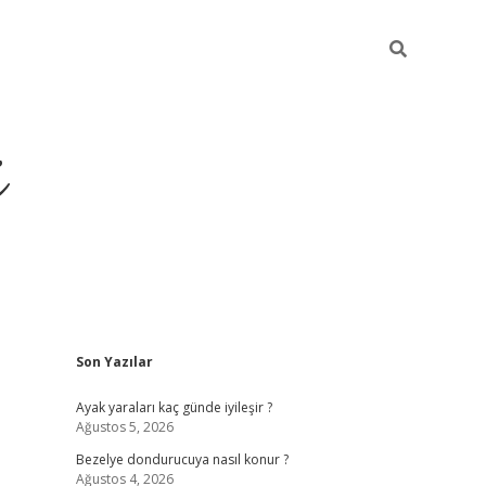
i
Sidebar
Son Yazılar
ilbet yeni giriş
betexper güncel giriş
be
Ayak yaraları kaç günde iyileşir ?
Ağustos 5, 2026
Bezelye dondurucuya nasıl konur ?
Ağustos 4, 2026