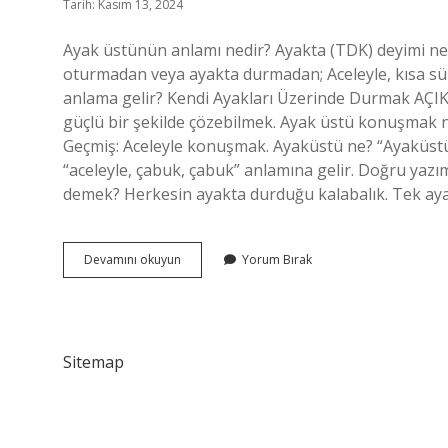
Tarih: Kasım 13, 2024
Ayak üstünün anlamı nedir? Ayakta (TDK) deyimi ne an
oturmadan veya ayakta durmadan; Aceleyle, kısa sü
anlama gelir? Kendi Ayakları Üzerinde Durmak AÇIK
güçlü bir şekilde çözebilmek. Ayak üstü konuşmak n
Geçmiş: Aceleyle konuşmak. Ayaküstü ne? “Ayaküstü”
“aceleyle, çabuk, çabuk” anlamına gelir. Doğru yazımı
demek? Herkesin ayakta durduğu kalabalık. Tek ay
Ayak
Devamını okuyun
Yorum Bırak
Üstü
Ne
Anlama
Gelir
Sitemap