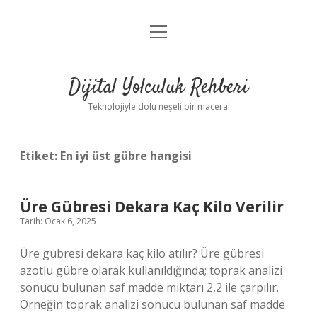
menüyü
Anasayfa
aç
Gizlilik Politikası
Dijital Yolculuk Rehberi
Yasal Uyarı
Teknolojiyle dolu neşeli bir macera!
Hakkımızda
Etiket:
En iyi üst gübre hangisi
Üre Gübresi Dekara Kaç Kilo Verilir
Tarih: Ocak 6, 2025
Üre gübresi dekara kaç kilo atılır? Üre gübresi
azotlu gübre olarak kullanıldığında; toprak analizi
sonucu bulunan saf madde miktarı 2,2 ile çarpılır.
Örneğin toprak analizi sonucu bulunan saf madde