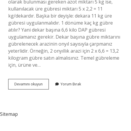
olarak bulunması gereken azot miktarı 5 kg ise,
kullanılacak üre gübresi miktarı 5 x 2,2 = 11
kg/dekardır. Başka bir deyişle: dekara 11 kg üre
gübresi uygulanmalıdır. 1 dönüme kaç kg gübre
atılır? Yani dekar başına 6,6 kilo DAP gübresi
uygulamanız gerekir. Dekar başına gübre miktarını
gübrelenecek arazinin onyıl sayısıyla çarpmanız
yeterlidir. Örneğin, 2 onyıllık arazi için 2 x 6,6 = 13,2
kilogram gübre satın almalısınız. Temel gübreleme
için, ürüne ve…
Üre
Devamını okuyun
Yorum Bırak
Gübresi
Dekara
Kaç
Kilo
Verilir
Sitemap