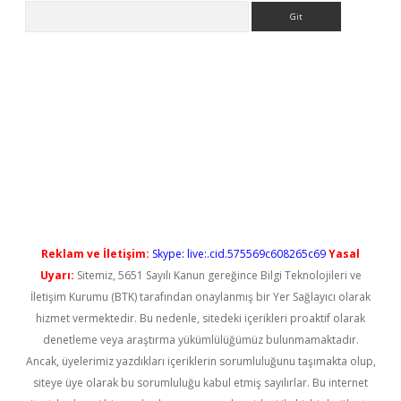
Arama
l giriş
betexper güncel giriş
Reklam ve İletişim:
Skype: live:.cid.575569c608265c69
Yasal
Uyarı:
Sitemiz, 5651 Sayılı Kanun gereğince Bilgi Teknolojileri ve
İletişim Kurumu (BTK) tarafından onaylanmış bir Yer Sağlayıcı olarak
hizmet vermektedir. Bu nedenle, sitedeki içerikleri proaktif olarak
denetleme veya araştırma yükümlülüğümüz bulunmamaktadır.
Ancak, üyelerimiz yazdıkları içeriklerin sorumluluğunu taşımakta olup,
siteye üye olarak bu sorumluluğu kabul etmiş sayılırlar. Bu internet