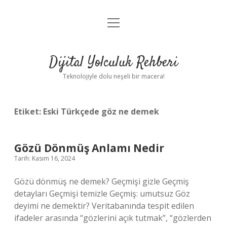
menüyü
Anasayfa
aç
Gizlilik Politikası
Dijital Yolculuk Rehberi
Yasal Uyarı
Teknolojiyle dolu neşeli bir macera!
Hakkımızda
Etiket:
Eski Türkçede göz ne demek
Gözü Dönmüş Anlamı Nedir
Tarih: Kasım 16, 2024
Gözü dönmüş ne demek? Geçmişi gizle Geçmiş
detayları Geçmişi temizle Geçmiş: umutsuz Göz
deyimi ne demektir? Veritabanında tespit edilen
ifadeler arasında “gözlerini açık tutmak”, “gözlerden