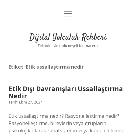
menüyü
Anasayfa
aç
Gizlilik Politikası
Dijital Yolculuk Rehberi
Yasal Uyarı
Teknolojiyle dolu neşeli bir macera!
Hakkımızda
Etiket:
Etik ussallaştırma nedir
Etik Dışı Davranışları Ussallaştırma
Nedir
Tarih: Ekim 27, 2024
Etik ussallaştırma nedir? Rasyonelleştirme nedir?
Rasyonelleştirme, bireylerin veya grupların
psikolojik olarak rahatsız edici veya kabul edilemez