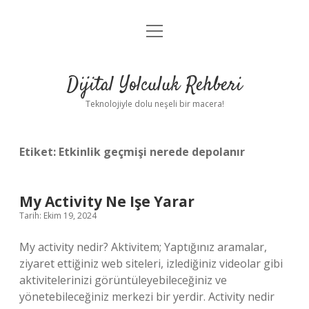
menüyü
Anasayfa
aç
Gizlilik Politikası
Dijital Yolculuk Rehberi
Yasal Uyarı
Teknolojiyle dolu neşeli bir macera!
Hakkımızda
Etiket:
Etkinlik geçmişi nerede depolanır
My Activity Ne Işe Yarar
Tarih: Ekim 19, 2024
My activity nedir? Aktivitem; Yaptığınız aramalar,
ziyaret ettiğiniz web siteleri, izlediğiniz videolar gibi
aktivitelerinizi görüntüleyebileceğiniz ve
yönetebileceğiniz merkezi bir yerdir. Activity nedir