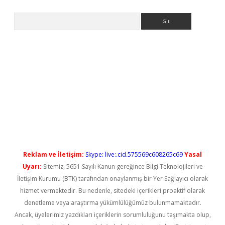
Arama
l giriş
betexper güncel giriş
Reklam ve İletişim:
Skype: live:.cid.575569c608265c69
Yasal
Uyarı:
Sitemiz, 5651 Sayılı Kanun gereğince Bilgi Teknolojileri ve
İletişim Kurumu (BTK) tarafından onaylanmış bir Yer Sağlayıcı olarak
hizmet vermektedir. Bu nedenle, sitedeki içerikleri proaktif olarak
denetleme veya araştırma yükümlülüğümüz bulunmamaktadır.
Ancak, üyelerimiz yazdıkları içeriklerin sorumluluğunu taşımakta olup,