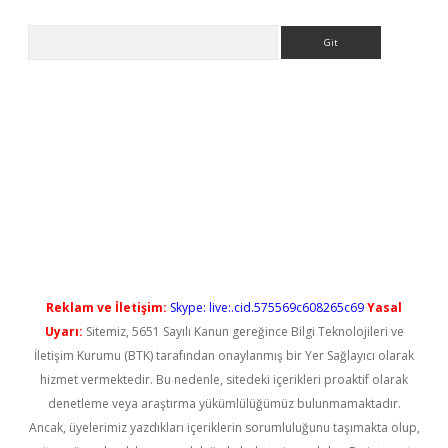
Arama
l giriş
betexper güncel giriş
Reklam ve İletişim:
Skype: live:.cid.575569c608265c69
Yasal
Uyarı:
Sitemiz, 5651 Sayılı Kanun gereğince Bilgi Teknolojileri ve
İletişim Kurumu (BTK) tarafından onaylanmış bir Yer Sağlayıcı olarak
hizmet vermektedir. Bu nedenle, sitedeki içerikleri proaktif olarak
denetleme veya araştırma yükümlülüğümüz bulunmamaktadır.
Ancak, üyelerimiz yazdıkları içeriklerin sorumluluğunu taşımakta olup,