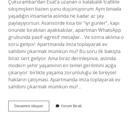
Çukurambar’dan Esat’a uzanan o kalabalık trafikte
sıkışmışken bazen şunu düşünüyorum: Aynı binada
yaşadığın insanlarla aslında ne kadar az şey
paylaşıyorsun. Asansörde kısa bir “iyi günler”, kapı
önünde bırakılan ayakkabılar, apartman WhatsApp
grubunda pasif-agresif mesajlar… Ve sonra aklıma o
soru geliyor: Apartmanda imza toplayarak ev
sahibini çıkarmak mümkün mü? Bu soru ilk bakışta
biraz sert geliyor. Ama biraz derinleşince, aslında
modern şehir yaşamının en temel gerilimini açığa
çıkarıyor: birlikte yaşama zorunluluğu ile bireysel
hakların çatışması. Apartmanda imza toplayarak ev
sahibini çıkarmak mümkün mü?…
Apartmanda
Devamını okuyun
Yorum Bırak
imza
toplayarak
ev
sahibini