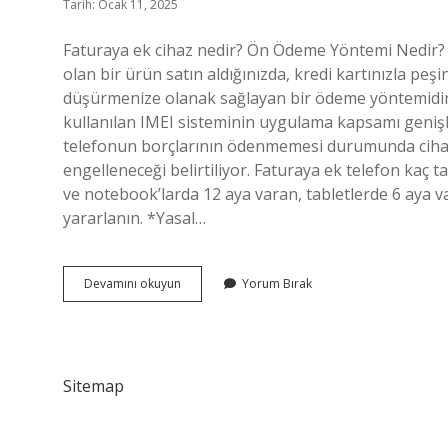
Tarih: Ocak 11, 2025
Faturaya ek cihaz nedir? Ön Ödeme Yöntemi Nedir?
olan bir ürün satın aldığınızda, kredi kartınızla pe
düşürmenize olanak sağlayan bir ödeme yöntemidir.
kullanılan IMEI sisteminin uygulama kapsamı genişle
telefonun borçlarının ödenmemesi durumunda cihazı
engelleneceği belirtiliyor. Faturaya ek telefon kaç tak
ve notebook’larda 12 aya varan, tabletlerde 6 aya v
yararlanın. *Yasal…
Faturaya
Devamını okuyun
Yorum Bırak
Ek
Cihaz
Ne
Demek
Sitemap