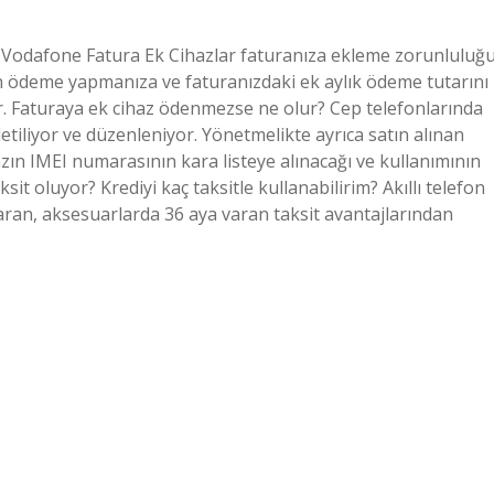
 Vodafone Fatura Ek Cihazlar faturanıza ekleme zorunluluğ
şin ödeme yapmanıza ve faturanızdaki ek aylık ödeme tutarını
 Faturaya ek cihaz ödenmezse ne olur? Cep telefonlarında
tiliyor ve düzenleniyor. Yönetmelikte ayrıca satın alınan
n IMEI numarasının kara listeye alınacağı ve kullanımının
sit oluyor? Krediyi kaç taksitle kullanabilirim? Akıllı telefon
aran, aksesuarlarda 36 aya varan taksit avantajlarından