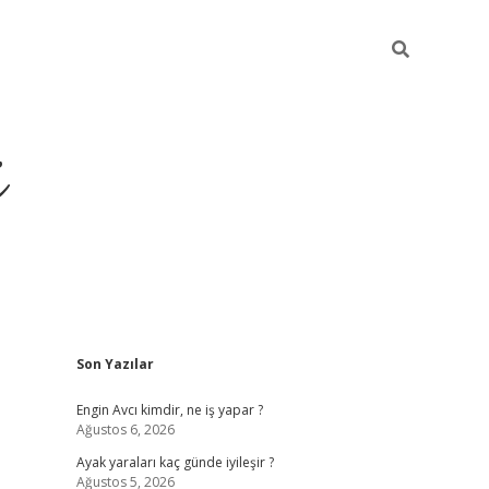
i
Sidebar
Son Yazılar
ilbet yeni giriş
betexper güncel giriş
be
Engin Avcı kimdir, ne iş yapar ?
Ağustos 6, 2026
Ayak yaraları kaç günde iyileşir ?
Ağustos 5, 2026