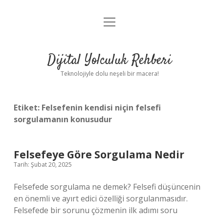
menüyü
Anasayfa
aç
Gizlilik Politikası
Dijital Yolculuk Rehberi
Yasal Uyarı
Teknolojiyle dolu neşeli bir macera!
Hakkımızda
Etiket:
Felsefenin kendisi niçin felsefi
sorgulamanın konusudur
Felsefeye Göre Sorgulama Nedir
Tarih: Şubat 20, 2025
Felsefede sorgulama ne demek? Felsefi düşüncenin
en önemli ve ayırt edici özelliği sorgulanmasıdır.
Felsefede bir sorunu çözmenin ilk adımı soru