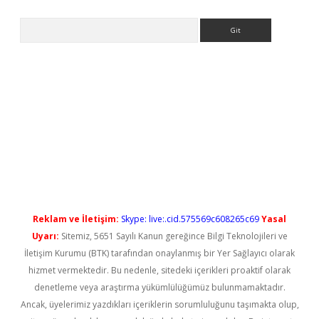
Arama
l giriş
betexper güncel giriş
Reklam ve İletişim:
Skype: live:.cid.575569c608265c69
Yasal
Uyarı:
Sitemiz, 5651 Sayılı Kanun gereğince Bilgi Teknolojileri ve
İletişim Kurumu (BTK) tarafından onaylanmış bir Yer Sağlayıcı olarak
hizmet vermektedir. Bu nedenle, sitedeki içerikleri proaktif olarak
denetleme veya araştırma yükümlülüğümüz bulunmamaktadır.
Ancak, üyelerimiz yazdıkları içeriklerin sorumluluğunu taşımakta olup,