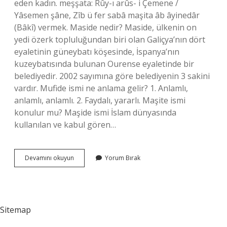
eden kadın. meşşata: Rûy-ı arûs- i Çemene /
Yâsemen şâne, Zîb ü fer sabâ maşita âb âyinedâr
(Bâkî) vermek. Maside nedir? Maside, ülkenin on
yedi özerk topluluğundan biri olan Galiçya’nın dört
eyaletinin güneybatı köşesinde, İspanya’nın
kuzeybatısında bulunan Ourense eyaletinde bir
belediyedir. 2002 sayımına göre belediyenin 3 sakini
vardır. Mufide ismi ne anlama gelir? 1. Anlamlı,
anlamlı, anlamlı. 2. Faydalı, yararlı. Maşite ismi
konulur mu? Maşide ismi İslam dünyasında
kullanılan ve kabul gören…
Maşide
Devamını okuyun
Yorum Bırak
Ismi
Ne
Anlama
Gelir
Sitemap