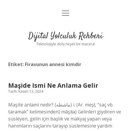
menüyü
Anasayfa
aç
Gizlilik Politikası
Dijital Yolculuk Rehberi
Yasal Uyarı
Teknolojiyle dolu neşeli bir macera!
Hakkımızda
Etiket:
Firavunun annesi kimdir
Maşide Ismi Ne Anlama Gelir
Tarih: Kasım 13, 2024
Maşite anlami nedir? (ﻣﺎﺷﻄﻪ) i. (Ar. meşṭ, “saç vb.
taramak” kelimesinden) māşiṭa) Gelinleri giydiren ve
süsleyen, gelin için başlık ve makyaj yapan veya
hanımların saçlarını tarayıp süslemesine yardım