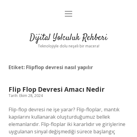
menüyü
Anasayfa
aç
Gizlilik Politikası
Dijital Yolculuk Rehberi
Yasal Uyarı
Teknolojiyle dolu neşeli bir macera!
Hakkımızda
Etiket:
Flipflop devresi nasıl yapılır
Flip Flop Devresi Amacı Nedir
Tarih: Ekim 28, 2024
Flip-flop devresi ne işe yarar? Flip-floplar, mantık
kapılarını kullanarak oluşturduğumuz bellek
elemanlarıdır. Flip-floplar iki kararlıdır ve girişlerine
uygulanan sinyal değişmediği sürece başlangıç ​​