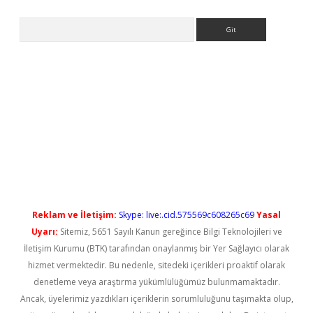
Arama
l giriş
betexper güncel giriş
Reklam ve İletişim:
Skype: live:.cid.575569c608265c69
Yasal
Uyarı:
Sitemiz, 5651 Sayılı Kanun gereğince Bilgi Teknolojileri ve
İletişim Kurumu (BTK) tarafından onaylanmış bir Yer Sağlayıcı olarak
hizmet vermektedir. Bu nedenle, sitedeki içerikleri proaktif olarak
denetleme veya araştırma yükümlülüğümüz bulunmamaktadır.
Ancak, üyelerimiz yazdıkları içeriklerin sorumluluğunu taşımakta olup,