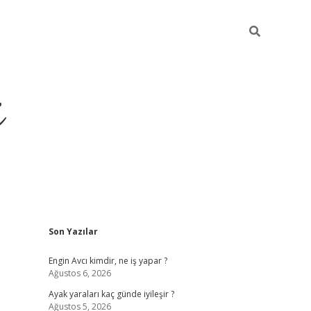
i
Sidebar
Son Yazılar
ilbet yeni giriş
betexper güncel giriş
be
Engin Avcı kimdir, ne iş yapar ?
Ağustos 6, 2026
Ayak yaraları kaç günde iyileşir ?
Ağustos 5, 2026