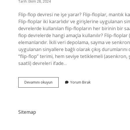
Tarih: Ekim 28, 2024
Flip-flop devresi ne işe yarar? Flip-floplar, mantık 
Flip-floplar iki kararlıdır ve girişlerine uygulanan si
devrelerde kullanılan flip-flopların her birinin bir saa
flop devrelerde hangi amaçla kullanılır? Flip-floplar 
elemanlarıdır. İkili veri depolama, sayma ve senkroniza
uygulanan sinyallere bağlı olarak çıkış durumlarını de
“flip-flop” terimi, hem seviye tetiklemeli (asenkron
saatli) devreleri ifade…
Flip
Devamını okuyun
Yorum Bırak
Flop
Devresi
Amacı
Nedir
Sitemap