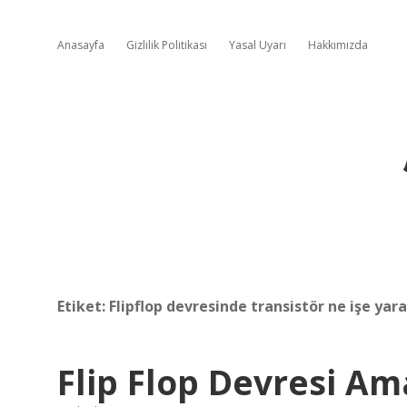
Anasayfa
Gizlilik Politikası
Yasal Uyarı
Hakkımızda
Etiket:
Flipflop devresinde transistör ne işe yara
Flip Flop Devresi Am