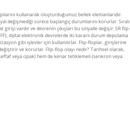
kapılarını kullanarak oluşturduğumuz bellek elemanlarıdır.
nyal değişmediği sürece başlangıç ​​durumlarını korurlar. Sıralı
t girişi vardır ve devrenin çıkışları bu sinyalle değişir. SR flip
(FF), dijital elektronik devrelerde iki kararlı durum depolama
syon gibi işlevler için kullanılırlar. Flip-floplar, girişlerine
ğiştirir ve korurlar. Flip-flop olayı nedir? Tarihsel olarak,
, şeffaf veya opak) hem de kenar tetiklemeli (senkron veya