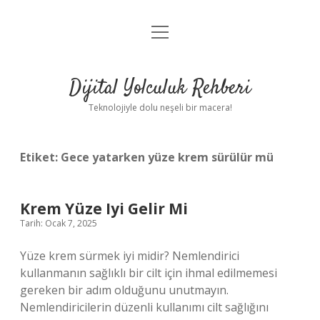
menüyü
Anasayfa
aç
Gizlilik Politikası
Dijital Yolculuk Rehberi
Yasal Uyarı
Teknolojiyle dolu neşeli bir macera!
Hakkımızda
Etiket:
Gece yatarken yüze krem sürülür mü
Krem Yüze Iyi Gelir Mi
Tarih: Ocak 7, 2025
Yüze krem sürmek iyi midir? Nemlendirici
kullanmanın sağlıklı bir cilt için ihmal edilmemesi
gereken bir adım olduğunu unutmayın.
Nemlendiricilerin düzenli kullanımı cilt sağlığını