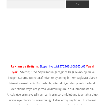
Arama
el giriş
betexper güncel giriş
Reklam ve İletişim:
Skype: live:.cid.575569c608265c69
Yasal
Uyarı:
Sitemiz, 5651 Sayılı Kanun gereğince Bilgi Teknolojileri ve
İletişim Kurumu (BTK) tarafından onaylanmış bir Yer Sağlayıcı olarak
hizmet vermektedir. Bu nedenle, sitedeki içerikleri proaktif olarak
denetleme veya araştırma yükümlülüğümüz bulunmamaktadır.
Ancak, üyelerimiz yazdıkları içeriklerin sorumluluğunu taşımakta olup,
siteye üye olarak bu sorumluluğu kabul etmiş sayılırlar. Bu internet