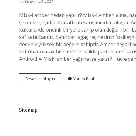
Tarih: Ekim 20, 2024
Misk-i amber neden yapılır? Misk-i Amber; elma, nar çi
şeker ve çeşitli baharatların karışımından oluşur. A
kültüründe önemli bir yere sahip olan değerli bir i
saf kehribardır. Kehribar, ağaç reçinesinin fosilleş
nedenle yüksek bir değere sahiptir. Amber değeri n
kehribar olarak bilinir ve öncelikle parfüm endüstris
Android ➤ Miski amber yağı ne işe yarar? Hücre ye
Miski
Devamını okuyun
Yorum Bırak
Amber
Tesbih
Neden
Yapılır
Sitemap