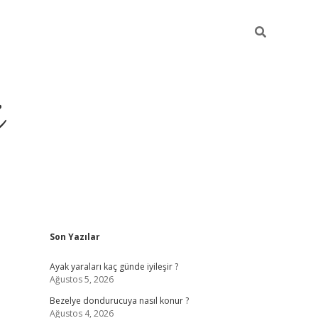
i
Sidebar
Son Yazılar
ilbet yeni giriş
betexper güncel giriş
b
Ayak yaraları kaç günde iyileşir ?
Ağustos 5, 2026
Bezelye dondurucuya nasıl konur ?
Ağustos 4, 2026