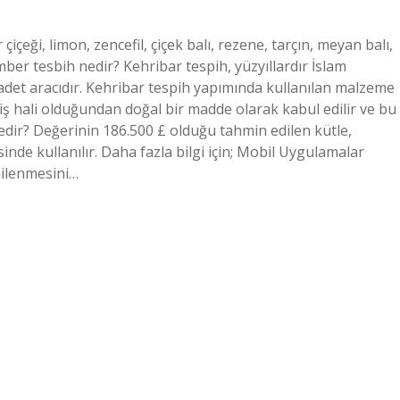
çeği, limon, zencefil, çiçek balı, rezene, tarçın, meyan balı,
mber tesbih nedir? Kehribar tespih, yüzyıllardır İslam
badet aracıdır. Kehribar tespih yapımında kullanılan malzeme
miş hali olduğundan doğal bir madde olarak kabul edilir ve bu
edir? Değerinin 186.500 £ olduğu tahmin edilen kütle,
inde kullanılır. Daha fazla bilgi için; Mobil Uygulamalar
nilenmesini…