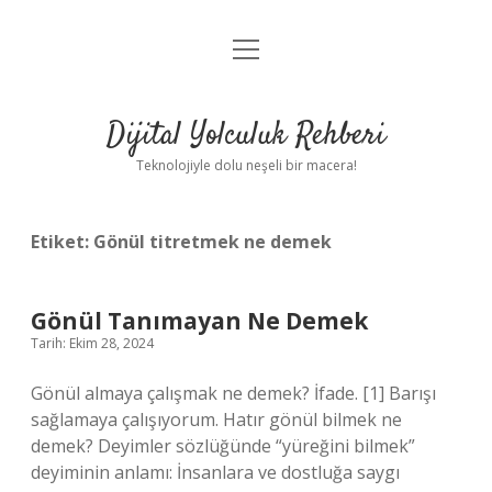
menüyü
Anasayfa
aç
Gizlilik Politikası
Dijital Yolculuk Rehberi
Yasal Uyarı
Teknolojiyle dolu neşeli bir macera!
Hakkımızda
Etiket:
Gönül titretmek ne demek
Gönül Tanımayan Ne Demek
Tarih: Ekim 28, 2024
Gönül almaya çalışmak ne demek? İfade. [1] Barışı
sağlamaya çalışıyorum. Hatır gönül bilmek ne
demek? Deyimler sözlüğünde “yüreğini bilmek”
deyiminin anlamı: İnsanlara ve dostluğa saygı