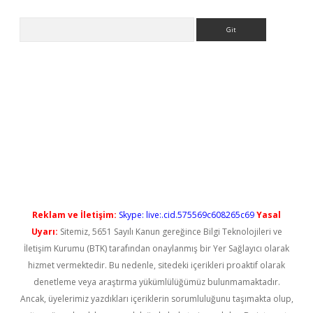
Arama
l giriş
betexper güncel giriş
Reklam ve İletişim:
Skype: live:.cid.575569c608265c69
Yasal
Uyarı:
Sitemiz, 5651 Sayılı Kanun gereğince Bilgi Teknolojileri ve
İletişim Kurumu (BTK) tarafından onaylanmış bir Yer Sağlayıcı olarak
hizmet vermektedir. Bu nedenle, sitedeki içerikleri proaktif olarak
denetleme veya araştırma yükümlülüğümüz bulunmamaktadır.
Ancak, üyelerimiz yazdıkları içeriklerin sorumluluğunu taşımakta olup,