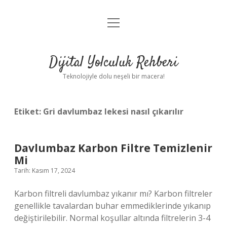
menüyü
Anasayfa
aç
Gizlilik Politikası
Dijital Yolculuk Rehberi
Yasal Uyarı
Teknolojiyle dolu neşeli bir macera!
Hakkımızda
Etiket:
Gri davlumbaz lekesi nasıl çıkarılır
Davlumbaz Karbon Filtre Temizlenir
Mi
Tarih: Kasım 17, 2024
Karbon filtreli davlumbaz yıkanır mı? Karbon filtreler
genellikle tavalardan buhar emmediklerinde yıkanıp
değiştirilebilir. Normal koşullar altında filtrelerin 3-4