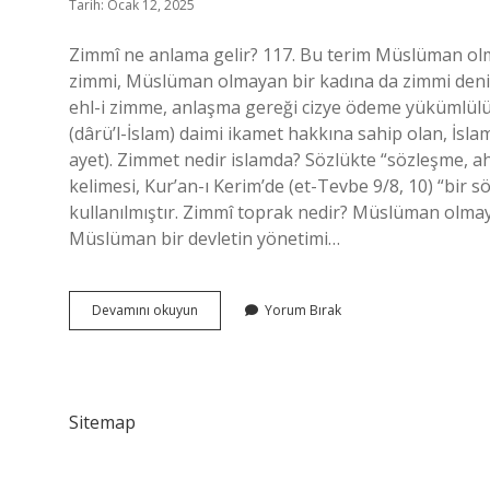
Tarih: Ocak 12, 2025
Zimmî ne anlama gelir? 117. Bu terim Müslüman olma
zimmi, Müslüman olmayan bir kadına da zimmi denir
ehl-i zimme, anlaşma gereği cizye ödeme yükümlülüğ
(dârü’l-İslam) daimi ikamet hakkına sahip olan, İsla
ayet). Zimmet nedir islamda? Sözlükte “sözleşme, a
kelimesi, Kur’an-ı Kerim’de (et-Tevbe 9/8, 10) “bi
kullanılmıştır. Zimmî toprak nedir? Müslüman olmaya
Müslüman bir devletin yönetimi…
Zimmî
Devamını okuyun
Yorum Bırak
Ne
Demek
Tdk
Sitemap