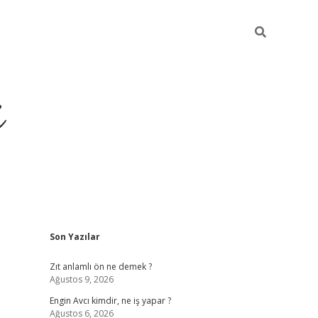
i
Sidebar
Son Yazılar
ilbet yeni giriş
betexper güncel giriş
be
Zıt anlamlı ön ne demek ?
Ağustos 9, 2026
Engin Avcı kimdir, ne iş yapar ?
Ağustos 6, 2026