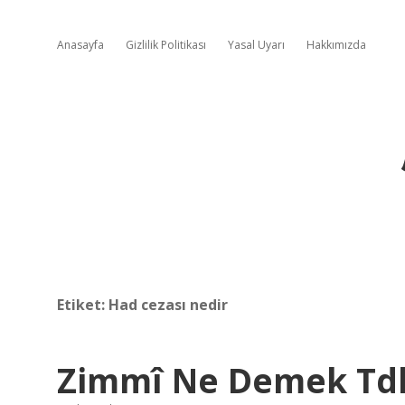
Anasayfa
Gizlilik Politikası
Yasal Uyarı
Hakkımızda
Etiket:
Had cezası nedir
Zimmî Ne Demek Td