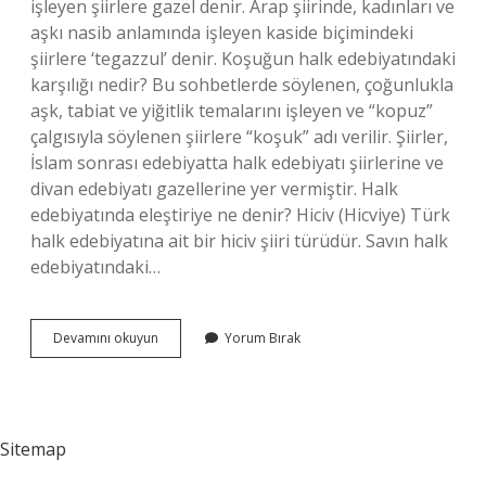
işleyen şiirlere gazel denir. Arap şiirinde, kadınları ve
aşkı nasib anlamında işleyen kaside biçimindeki
şiirlere ‘tegazzul’ denir. Koşuğun halk edebiyatındaki
karşılığı nedir? Bu sohbetlerde söylenen, çoğunlukla
aşk, tabiat ve yiğitlik temalarını işleyen ve “kopuz”
çalgısıyla söylenen şiirlere “koşuk” adı verilir. Şiirler,
İslam sonrası edebiyatta halk edebiyatı şiirlerine ve
divan edebiyatı gazellerine yer vermiştir. Halk
edebiyatında eleştiriye ne denir? Hiciv (Hicviye) Türk
halk edebiyatına ait bir hiciv şiiri türüdür. Savın halk
edebiyatındaki…
Halk
Devamını okuyun
Yorum Bırak
Edebiyatının
Karşılığı
Nedir
Sitemap