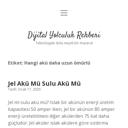
menüyü
Anasayfa
aç
Gizlilik Politikası
Dijital Yolculuk Rehberi
Yasal Uyarı
Teknolojiyle dolu neşeli bir macera!
Hakkımızda
Etiket:
Hangi akü daha uzun ömürlü
Jel Akü Mü Sulu Akü Mü
Tarih: Ocak 17, 2025
Jel mi sulu akü mü? Islak bir akünün enerji üretim
kapasitesi 50 amper iken, jel bir akünün 80 amper
enerji üretebilmesi diğer akülerden 75 kat daha
güçlüdür. Jel aküler ıslak akülere göre sızdırma