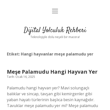
menüyü
Anasayfa
aç
Gizlilik Politikası
Dijital Yolculuk Rehberi
Yasal Uyarı
Teknolojiyle dolu neşeli bir macera!
Hakkımızda
Etiket:
Hangi hayvanlar meşe palamudu yer
Meşe Palamudu Hangi Hayvan Yer
Tarih: Ocak 16, 2025
Palamudu hangi hayvan yer? Mavi solungaçlı
balıklar ve sincap, tavşan gibi kemirgenler gibi
yaban hayatı türlerinin başlıca besin kaynağıdır.
Tavuklar meşe palamudu yer mi? Meşe palamudu