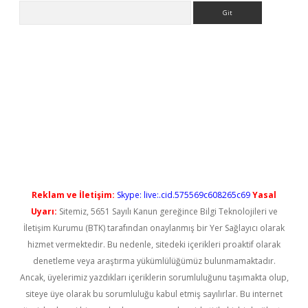
Arama
el giriş
betexper güncel giriş
Reklam ve İletişim:
Skype: live:.cid.575569c608265c69
Yasal
Uyarı:
Sitemiz, 5651 Sayılı Kanun gereğince Bilgi Teknolojileri ve
İletişim Kurumu (BTK) tarafından onaylanmış bir Yer Sağlayıcı olarak
hizmet vermektedir. Bu nedenle, sitedeki içerikleri proaktif olarak
denetleme veya araştırma yükümlülüğümüz bulunmamaktadır.
Ancak, üyelerimiz yazdıkları içeriklerin sorumluluğunu taşımakta olup,
siteye üye olarak bu sorumluluğu kabul etmiş sayılırlar. Bu internet