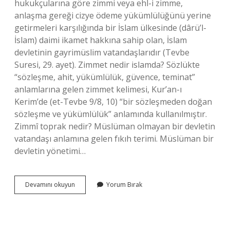
hukukçularına göre zimmi veya ehl-i zimme,
anlaşma gereği cizye ödeme yükümlülüğünü yerine
getirmeleri karşılığında bir İslam ülkesinde (dârü’l-
İslam) daimi ikamet hakkına sahip olan, İslam
devletinin gayrimüslim vatandaşlarıdır (Tevbe
Suresi, 29. ayet). Zimmet nedir islamda? Sözlükte
“sözleşme, ahit, yükümlülük, güvence, teminat”
anlamlarına gelen zimmet kelimesi, Kur’an-ı
Kerim’de (et-Tevbe 9/8, 10) “bir sözleşmeden doğan
sözleşme ve yükümlülük” anlamında kullanılmıştır.
Zimmî toprak nedir? Müslüman olmayan bir devletin
vatandaşı anlamına gelen fıkıh terimi. Müslüman bir
devletin yönetimi…
Zimmî
Devamını okuyun
Yorum Bırak
Ne
Demek
Tdk