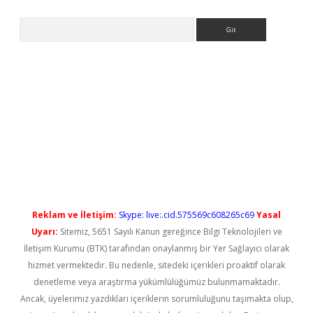
Arama
l giriş
betexper güncel giriş
Reklam ve İletişim:
Skype: live:.cid.575569c608265c69
Yasal
Uyarı:
Sitemiz, 5651 Sayılı Kanun gereğince Bilgi Teknolojileri ve
İletişim Kurumu (BTK) tarafından onaylanmış bir Yer Sağlayıcı olarak
hizmet vermektedir. Bu nedenle, sitedeki içerikleri proaktif olarak
denetleme veya araştırma yükümlülüğümüz bulunmamaktadır.
Ancak, üyelerimiz yazdıkları içeriklerin sorumluluğunu taşımakta olup,