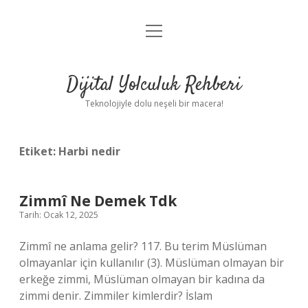
menüyü
Anasayfa
aç
Gizlilik Politikası
Dijital Yolculuk Rehberi
Yasal Uyarı
Teknolojiyle dolu neşeli bir macera!
Hakkımızda
Etiket:
Harbi nedir
Zimmî Ne Demek Tdk
Tarih: Ocak 12, 2025
Zimmî ne anlama gelir? 117. Bu terim Müslüman
olmayanlar için kullanılır (3). Müslüman olmayan bir
erkeğe zimmi, Müslüman olmayan bir kadına da
zimmi denir. Zimmiler kimlerdir? İslam