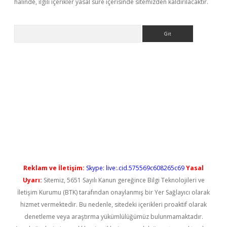
halinde, ilgili içerikler yasal süre içerisinde sitemizden kaldırılacaktır.
Arama
ncel giriş
betexper güncel giriş
Reklam ve İletişim:
Skype: live:.cid.575569c608265c69
Yasal
Uyarı:
Sitemiz, 5651 Sayılı Kanun gereğince Bilgi Teknolojileri ve
İletişim Kurumu (BTK) tarafından onaylanmış bir Yer Sağlayıcı olarak
hizmet vermektedir. Bu nedenle, sitedeki içerikleri proaktif olarak
denetleme veya araştırma yükümlülüğümüz bulunmamaktadır.