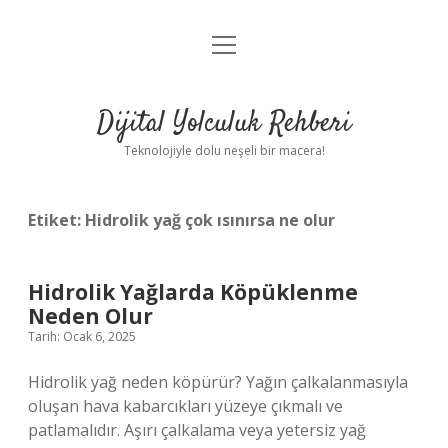
menüyü
Anasayfa
aç
Gizlilik Politikası
Dijital Yolculuk Rehberi
Yasal Uyarı
Teknolojiyle dolu neşeli bir macera!
Hakkımızda
Etiket:
Hidrolik yağ çok ısınırsa ne olur
Hidrolik Yağlarda Köpüklenme
Neden Olur
Tarih: Ocak 6, 2025
Hidrolik yağ neden köpürür? Yağın çalkalanmasıyla
oluşan hava kabarcıkları yüzeye çıkmalı ve
patlamalıdır. Aşırı çalkalama veya yetersiz yağ