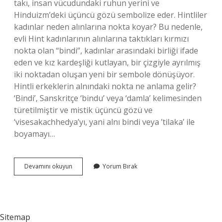
takı, insan vücudundaki ruhun yerini ve
Hinduizm’deki üçüncü gözü sembolize eder. Hintliler
kadınlar neden alınlarına nokta koyar? Bu nedenle,
evli Hint kadınlarının alınlarına taktıkları kırmızı
nokta olan “bindi”, kadınlar arasındaki birliği ifade
eden ve kız kardeşliği kutlayan, bir çizgiyle ayrılmış
iki noktadan oluşan yeni bir sembole dönüşüyor.
Hintli erkeklerin alnındaki nokta ne anlama gelir?
‘Bindi’, Sanskritçe ‘bindu’ veya ‘damla’ kelimesinden
türetilmiştir ve mistik üçüncü gözü ve
‘visesakachhedya’yı, yani alnı bindi veya ’tilaka’ ile
boyamayı…
Hintliler
Devamını okuyun
Yorum Bırak
Neden
Alnına
Boya
Sürer
Sitemap