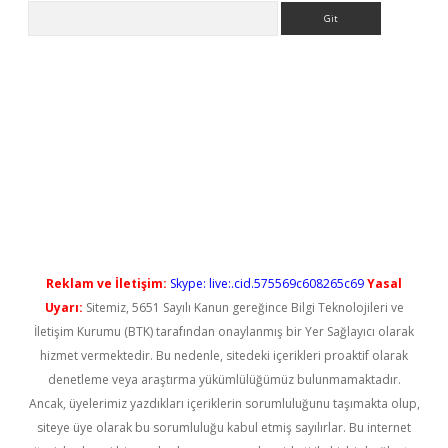
Arama
el giriş
betexper güncel giriş
Reklam ve İletişim:
Skype: live:.cid.575569c608265c69
Yasal
Uyarı:
Sitemiz, 5651 Sayılı Kanun gereğince Bilgi Teknolojileri ve
İletişim Kurumu (BTK) tarafından onaylanmış bir Yer Sağlayıcı olarak
hizmet vermektedir. Bu nedenle, sitedeki içerikleri proaktif olarak
denetleme veya araştırma yükümlülüğümüz bulunmamaktadır.
Ancak, üyelerimiz yazdıkları içeriklerin sorumluluğunu taşımakta olup,
siteye üye olarak bu sorumluluğu kabul etmiş sayılırlar. Bu internet