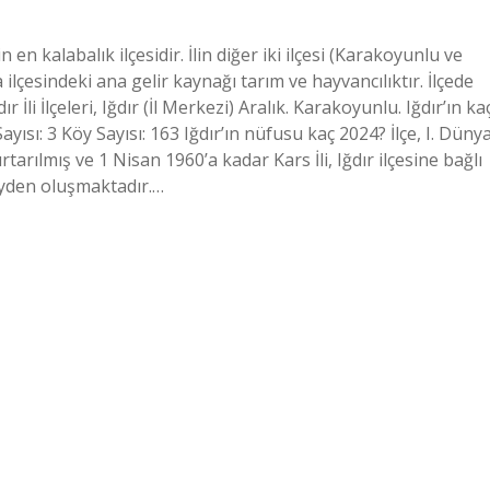
n en kalabalık ilçesidir. İlin diğer iki ilçesi (Karakoyunlu ve
lçesindeki ana gelir kaynağı tarım ve hayvancılıktır. İlçede
r İli İlçeleri, Iğdır (İl Merkezi) Aralık. Karakoyunlu. Iğdır’ın ka
Sayısı: 3 Köy Sayısı: 163 Iğdır’ın nüfusu kaç 2024? İlçe, I. Düny
arılmış ve 1 Nisan 1960’a kadar Kars İli, Iğdır ilçesine bağlı
köyden oluşmaktadır.…