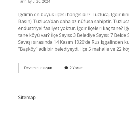
Tarih: Eylül 26, 2024
Iğdır’ın en büyük ilçesi hangisidir? Tuzluca, Iğdır ilini
Basın) Tuzluca’dan daha az nüfusa sahiptir. Tuzluca i
endüstriyel faaliyet yoktur. Iğdır ilçeleri kaç tane? Iğdı
tane köyü var? İlçe Sayısı: 3 Belediye Sayısı: 7 Belde 
Savaşı sırasında 14 Kasım 1920’de Rus işgalinden kurt
“Başköy” adlı bir belediyeydi. İlçe 5 mahalle ve 22 
Iğdır
Devamını okuyun
2 Yorum
Da
Kaç
Tane
Ilçe
Var
Sitemap