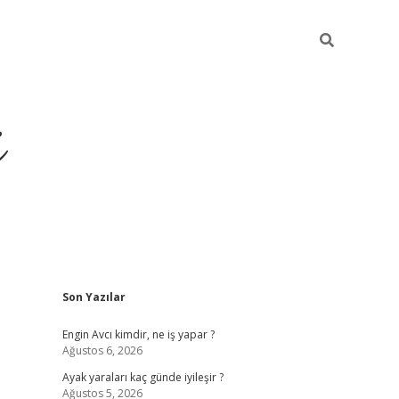
i
Sidebar
Son Yazılar
ilbet yeni giriş
betexper güncel giriş
b
Engin Avcı kimdir, ne iş yapar ?
Ağustos 6, 2026
Ayak yaraları kaç günde iyileşir ?
Ağustos 5, 2026