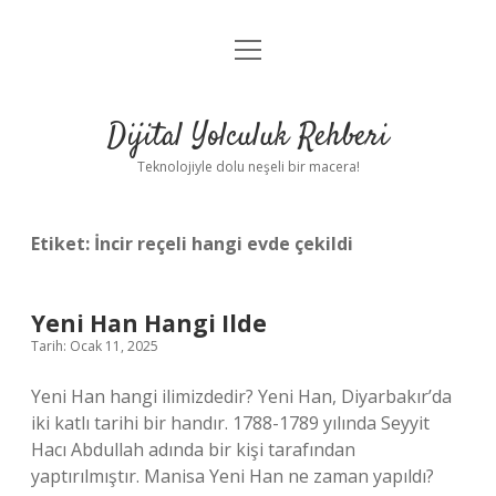
menüyü
Anasayfa
aç
Gizlilik Politikası
Dijital Yolculuk Rehberi
Yasal Uyarı
Teknolojiyle dolu neşeli bir macera!
Hakkımızda
Etiket:
İncir reçeli hangi evde çekildi
Yeni Han Hangi Ilde
Tarih: Ocak 11, 2025
Yeni Han hangi ilimizdedir? Yeni Han, Diyarbakır’da
iki katlı tarihi bir handır. 1788-1789 yılında Seyyit
Hacı Abdullah adında bir kişi tarafından
yaptırılmıştır. Manisa Yeni Han ne zaman yapıldı?