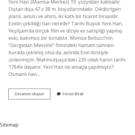
Yeni Han: (Manisa-Merkez) 19. yüzyıldan kalmadır.
Dıştan dışa 47 x 38 m. boyutlarındadır. Dikdörtgen
planlı, avlulu ve ahırlı, iki katlı bir ticaret binasıdır.
Ezelin çekildiği han nerede? Tarihi Büyük Yeni Han,
Yeşilçam’da birçok film ve diziye ev sahipliği yapmış
eski, bakımsız bir konaktır. Monica Bellucci’nin
“Gergedan Mevsimi” filmindeki hamam sahnesi
burada çekilmiş olsa da, aslında Ezel dizisiyle
ünlenmiştir. Mahmutpaşa’daki 220 odalı hanın tarihi
1764’e dayanır. Yeni Han ne amaçla yapılmıştır?
Osmanlı han…
Yeni
Devamını okuyun
Yorum Bırak
Han
Hangi
Ilde
Sitemap