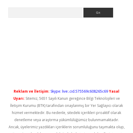
Arama
l giriş
betexper güncel giriş
Reklam ve İletişim:
Skype: live:.cid.575569c608265c69
Yasal
Uyarı:
Sitemiz, 5651 Sayılı Kanun gereğince Bilgi Teknolojileri ve
İletişim Kurumu (BTK) tarafından onaylanmış bir Yer Sağlayıcı olarak
hizmet vermektedir. Bu nedenle, sitedeki içerikleri proaktif olarak
denetleme veya araştırma yükümlülüğümüz bulunmamaktadır.
Ancak, üyelerimiz yazdıkları içeriklerin sorumluluğunu taşımakta olup,