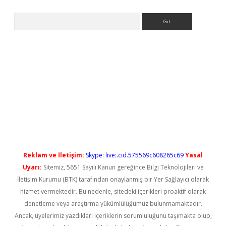
Arama
l giriş
betexper güncel giriş
Reklam ve İletişim:
Skype: live:.cid.575569c608265c69
Yasal
Uyarı:
Sitemiz, 5651 Sayılı Kanun gereğince Bilgi Teknolojileri ve
İletişim Kurumu (BTK) tarafından onaylanmış bir Yer Sağlayıcı olarak
hizmet vermektedir. Bu nedenle, sitedeki içerikleri proaktif olarak
denetleme veya araştırma yükümlülüğümüz bulunmamaktadır.
Ancak, üyelerimiz yazdıkları içeriklerin sorumluluğunu taşımakta olup,