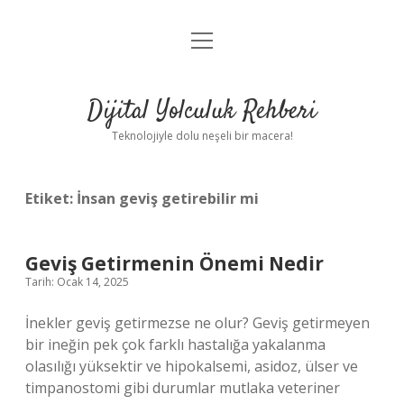
menüyü
Anasayfa
aç
Gizlilik Politikası
Dijital Yolculuk Rehberi
Yasal Uyarı
Teknolojiyle dolu neşeli bir macera!
Hakkımızda
Etiket:
İnsan geviş getirebilir mi
Geviş Getirmenin Önemi Nedir
Tarih: Ocak 14, 2025
İnekler geviş getirmezse ne olur? Geviş getirmeyen
bir ineğin pek çok farklı hastalığa yakalanma
olasılığı yüksektir ve hipokalsemi, asidoz, ülser ve
timpanostomi gibi durumlar mutlaka veteriner