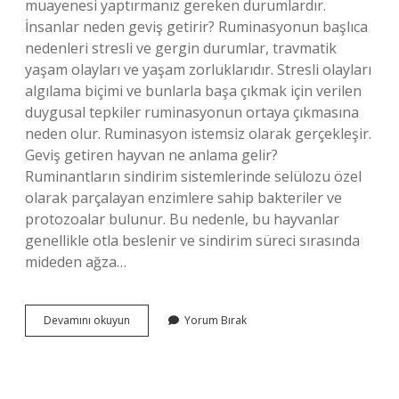
muayenesi yaptırmanız gereken durumlardır.
İnsanlar neden geviş getirir? Ruminasyonun başlıca
nedenleri stresli ve gergin durumlar, travmatik
yaşam olayları ve yaşam zorluklarıdır. Stresli olayları
algılama biçimi ve bunlarla başa çıkmak için verilen
duygusal tepkiler ruminasyonun ortaya çıkmasına
neden olur. Ruminasyon istemsiz olarak gerçekleşir.
Geviş getiren hayvan ne anlama gelir?
Ruminantların sindirim sistemlerinde selülozu özel
olarak parçalayan enzimlere sahip bakteriler ve
protozoalar bulunur. Bu nedenle, bu hayvanlar
genellikle otla beslenir ve sindirim süreci sırasında
mideden ağza…
Geviş
Devamını okuyun
Yorum Bırak
Getirmenin
Önemi
Nedir