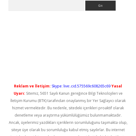
Arama
üncel giriş
betexper güncel giriş
Reklam ve İletişim:
Skype: live:.cid.575569c608265c69
Yasal
Uyarı:
Sitemiz, 5651 Sayılı Kanun gereğince Bilgi Teknolojileri ve
İletişim Kurumu (BTK) tarafından onaylanmış bir Yer Sağlayıcı olarak
hizmet vermektedir. Bu nedenle, sitedeki içerikleri proaktif olarak
denetleme veya araştırma yükümlülüğümüz bulunmamaktadır.
Ancak, üyelerimiz yazdıkları içeriklerin sorumluluğunu taşımakta olup,
siteye üye olarak bu sorumluluğu kabul etmiş sayılırlar. Bu internet