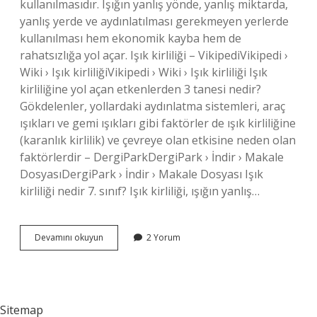
kullanılmasıdır. Işığın yanlış yönde, yanlış miktarda,
yanlış yerde ve aydınlatılması gerekmeyen yerlerde
kullanılması hem ekonomik kayba hem de
rahatsızlığa yol açar. Işık kirliliği – VikipediVikipedi ›
Wiki › Işık kirliliğiVikipedi › Wiki › Işık kirliliği Işık
kirliliğine yol açan etkenlerden 3 tanesi nedir?
Gökdelenler, yollardaki aydınlatma sistemleri, araç
ışıkları ve gemi ışıkları gibi faktörler de ışık kirliliğine
(karanlık kirlilik) ve çevreye olan etkisine neden olan
faktörlerdir – ​​DergiParkDergiPark › İndir › Makale
DosyasıDergiPark › İndir › Makale Dosyası Işık
kirliliği nedir 7. sınıf? Işık kirliliği, ışığın yanlış…
Işık
Devamını okuyun
2 Yorum
Kirliliğini
Önlemek
Için
Ne
Yapmalıyız
Sitemap
Maddeler