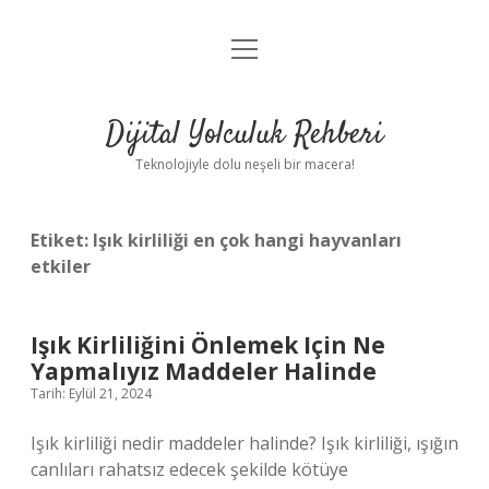
menüyü
Anasayfa
aç
Gizlilik Politikası
Dijital Yolculuk Rehberi
Yasal Uyarı
Teknolojiyle dolu neşeli bir macera!
Hakkımızda
Etiket:
Işık kirliliği en çok hangi hayvanları
etkiler
Işık Kirliliğini Önlemek Için Ne
Yapmalıyız Maddeler Halinde
Tarih: Eylül 21, 2024
Işık kirliliği nedir maddeler halinde? Işık kirliliği, ışığın
canlıları rahatsız edecek şekilde kötüye