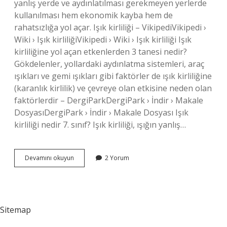
yanlış yerde ve aydınlatılması gerekmeyen yerlerde
kullanılması hem ekonomik kayba hem de
rahatsızlığa yol açar. Işık kirliliği – VikipediVikipedi ›
Wiki › Işık kirliliğiVikipedi › Wiki › Işık kirliliği Işık
kirliliğine yol açan etkenlerden 3 tanesi nedir?
Gökdelenler, yollardaki aydınlatma sistemleri, araç
ışıkları ve gemi ışıkları gibi faktörler de ışık kirliliğine
(karanlık kirlilik) ve çevreye olan etkisine neden olan
faktörlerdir – ​​DergiParkDergiPark › İndir › Makale
DosyasıDergiPark › İndir › Makale Dosyası Işık
kirliliği nedir 7. sınıf? Işık kirliliği, ışığın yanlış…
Işık
Devamını okuyun
2 Yorum
Kirliliğini
Önlemek
Için
Ne
Yapmalıyız
Sitemap
Maddeler
Halinde