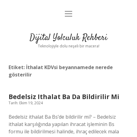
menüyü
Anasayfa
aç
Gizlilik Politikası
Dijital Yolculuk Rehberi
Yasal Uyarı
Teknolojiyle dolu neşeli bir macera!
Hakkımızda
Etiket:
İthalat KDVsi beyannamede nerede
gösterilir
Bedelsiz Ithalat Ba Da Bildirilir Mi
Tarih: Ekim 19, 2024
Bedelsiz ithalat Ba Bs’de bildirilir mi? – Bedelsiz
ithalat karşılığında yapılan ihracat işleminin Bs
formu ile bildirilmesi halinde, ihraç edilecek mala