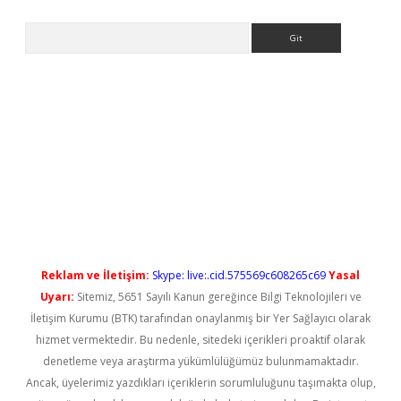
Arama
l giriş
betexper güncel giriş
Reklam ve İletişim:
Skype: live:.cid.575569c608265c69
Yasal
Uyarı:
Sitemiz, 5651 Sayılı Kanun gereğince Bilgi Teknolojileri ve
İletişim Kurumu (BTK) tarafından onaylanmış bir Yer Sağlayıcı olarak
hizmet vermektedir. Bu nedenle, sitedeki içerikleri proaktif olarak
denetleme veya araştırma yükümlülüğümüz bulunmamaktadır.
Ancak, üyelerimiz yazdıkları içeriklerin sorumluluğunu taşımakta olup,