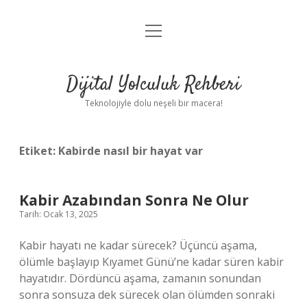
menüyü
Anasayfa
aç
Gizlilik Politikası
Dijital Yolculuk Rehberi
Yasal Uyarı
Teknolojiyle dolu neşeli bir macera!
Hakkımızda
Etiket:
Kabirde nasıl bir hayat var
Kabir Azabından Sonra Ne Olur
Tarih: Ocak 13, 2025
Kabir hayatı ne kadar sürecek? Üçüncü aşama,
ölümle başlayıp Kıyamet Günü’ne kadar süren kabir
hayatıdır. Dördüncü aşama, zamanın sonundan
sonra sonsuza dek sürecek olan ölümden sonraki