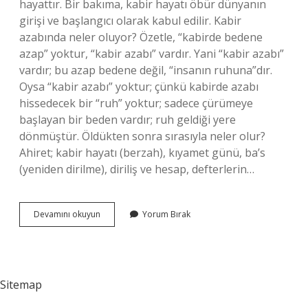
hayattır. Bir bakıma, kabir hayatı öbür dünyanın
girişi ve başlangıcı olarak kabul edilir. Kabir
azabında neler oluyor? Özetle, “kabirde bedene
azap” yoktur, “kabir azabı” vardır. Yani “kabir azabı”
vardır; bu azap bedene değil, “insanın ruhuna”dır.
Oysa “kabir azabı” yoktur; çünkü kabirde azabı
hissedecek bir “ruh” yoktur; sadece çürümeye
başlayan bir beden vardır; ruh geldiği yere
dönmüştür. Öldükten sonra sırasıyla neler olur?
Ahiret; kabir hayatı (berzah), kıyamet günü, ba’s
(yeniden dirilme), diriliş ve hesap, defterlerin…
Kabir
Devamını okuyun
Yorum Bırak
Azabından
Sonra
Ne
Olur
Sitemap