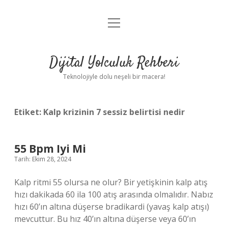
menüyü
Anasayfa
aç
Gizlilik Politikası
Dijital Yolculuk Rehberi
Yasal Uyarı
Teknolojiyle dolu neşeli bir macera!
Hakkımızda
Etiket:
Kalp krizinin 7 sessiz belirtisi nedir
55 Bpm Iyi Mi
Tarih: Ekim 28, 2024
Kalp ritmi 55 olursa ne olur? Bir yetişkinin kalp atış
hızı dakikada 60 ila 100 atış arasında olmalıdır. Nabız
hızı 60’ın altına düşerse bradikardi (yavaş kalp atışı)
mevcuttur. Bu hız 40’ın altına düşerse veya 60’ın