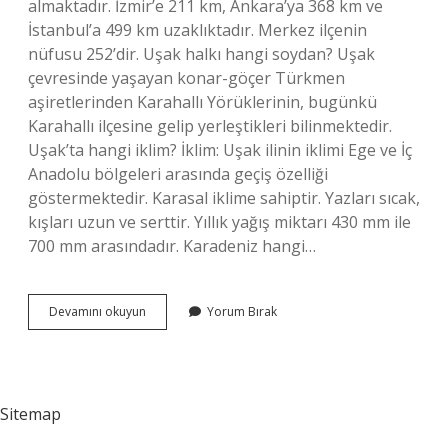
almaktadır. İzmir’e 211 km, Ankara’ya 368 km ve
İstanbul’a 499 km uzaklıktadır. Merkez ilçenin
nüfusu 252’dir. Uşak halkı hangi soydan? Uşak
çevresinde yaşayan konar-göçer Türkmen
aşiretlerinden Karahallı Yörüklerinin, bugünkü
Karahallı ilçesine gelip yerleştikleri bilinmektedir.
Uşak’ta hangi iklim? İklim: Uşak ilinin iklimi Ege ve İç
Anadolu bölgeleri arasında geçiş özelliği
göstermektedir. Karasal iklime sahiptir. Yazları sıcak,
kışları uzun ve serttir. Yıllık yağış miktarı 430 mm ile
700 mm arasındadır. Karadeniz hangi…
Uşak
Devamını okuyun
Yorum Bırak
Karadenizde
Değil
Mi
Sitemap