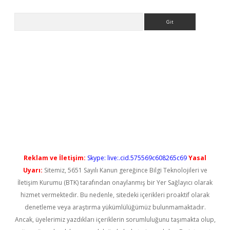
Arama
l giriş
betexper güncel giriş
Reklam ve İletişim:
Skype: live:.cid.575569c608265c69
Yasal
Uyarı:
Sitemiz, 5651 Sayılı Kanun gereğince Bilgi Teknolojileri ve
İletişim Kurumu (BTK) tarafından onaylanmış bir Yer Sağlayıcı olarak
hizmet vermektedir. Bu nedenle, sitedeki içerikleri proaktif olarak
denetleme veya araştırma yükümlülüğümüz bulunmamaktadır.
Ancak, üyelerimiz yazdıkları içeriklerin sorumluluğunu taşımakta olup,