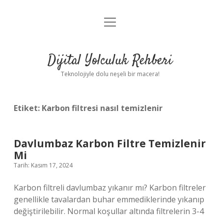
menüyü
Anasayfa
aç
Gizlilik Politikası
Dijital Yolculuk Rehberi
Yasal Uyarı
Teknolojiyle dolu neşeli bir macera!
Hakkımızda
Etiket:
Karbon filtresi nasıl temizlenir
Davlumbaz Karbon Filtre Temizlenir
Mi
Tarih: Kasım 17, 2024
Karbon filtreli davlumbaz yıkanır mı? Karbon filtreler
genellikle tavalardan buhar emmediklerinde yıkanıp
değiştirilebilir. Normal koşullar altında filtrelerin 3-4