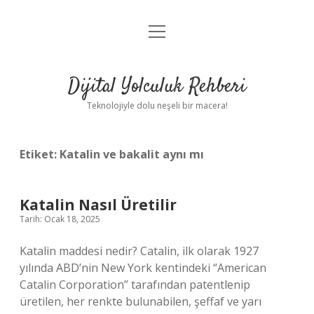
menüyü
Anasayfa
aç
Gizlilik Politikası
Dijital Yolculuk Rehberi
Yasal Uyarı
Teknolojiyle dolu neşeli bir macera!
Hakkımızda
Etiket:
Katalin ve bakalit aynı mı
Katalin Nasıl Üretilir
Tarih: Ocak 18, 2025
Katalin maddesi nedir? Catalin, ilk olarak 1927
yılında ABD’nin New York kentindeki “American
Catalin Corporation” tarafından patentlenip
üretilen, her renkte bulunabilen, şeffaf ve yarı