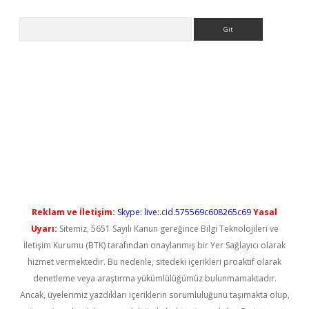
Arama
l giriş
betexper güncel giriş
Reklam ve İletişim:
Skype: live:.cid.575569c608265c69
Yasal
Uyarı:
Sitemiz, 5651 Sayılı Kanun gereğince Bilgi Teknolojileri ve
İletişim Kurumu (BTK) tarafından onaylanmış bir Yer Sağlayıcı olarak
hizmet vermektedir. Bu nedenle, sitedeki içerikleri proaktif olarak
denetleme veya araştırma yükümlülüğümüz bulunmamaktadır.
Ancak, üyelerimiz yazdıkları içeriklerin sorumluluğunu taşımakta olup,